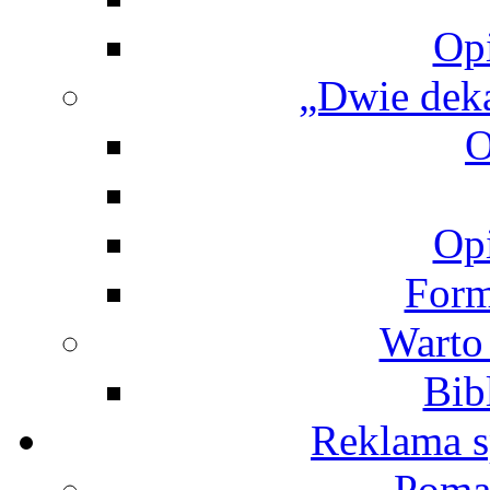
Opi
„Dwie deka
O
Opi
Form
Warto 
Bib
Reklama s
Poma