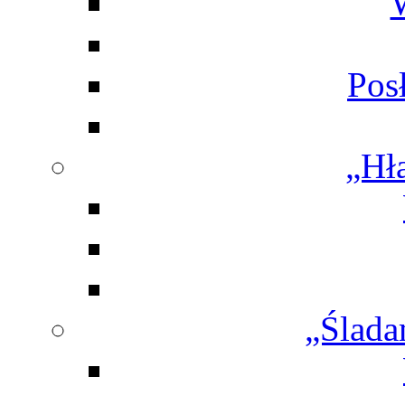
Pos
„Hł
„Ślada