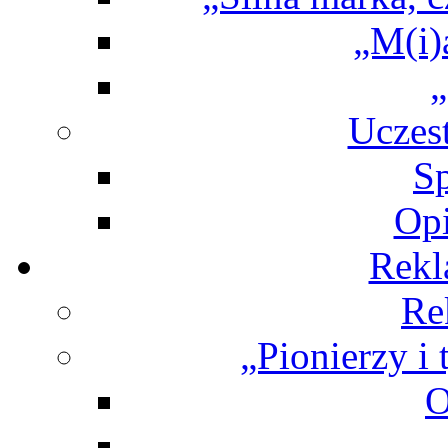
„M(i)a
Uczes
Sp
Opi
Rekl
Re
„Pionierzy i 
O