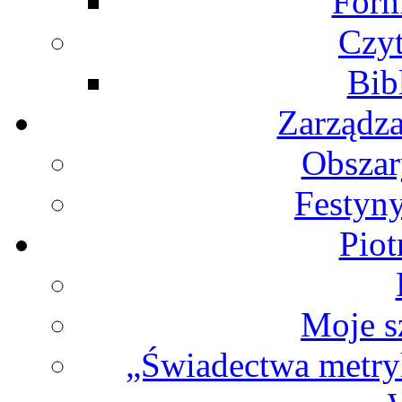
Form
Czy
Bib
Zarządz
Obszar
Festyn
Piot
Moje s
„Świadectwa metryk