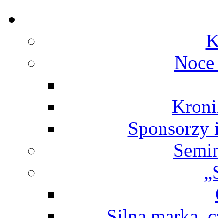
K
Noce
Kroni
Sponsorzy 
Semin
„
„Silna marka, c