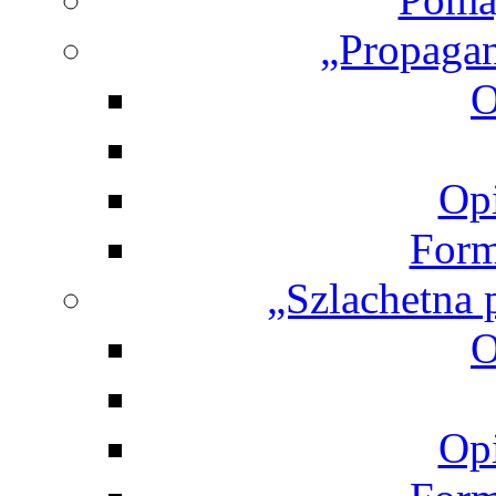
„Propagan
O
Opi
Form
„Szlachetna 
O
Opi